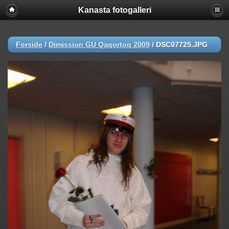
Kanasta fotogalleri
Forside
/
Dimission GU Qaqortoq 2009
/
DSC07725.JPG